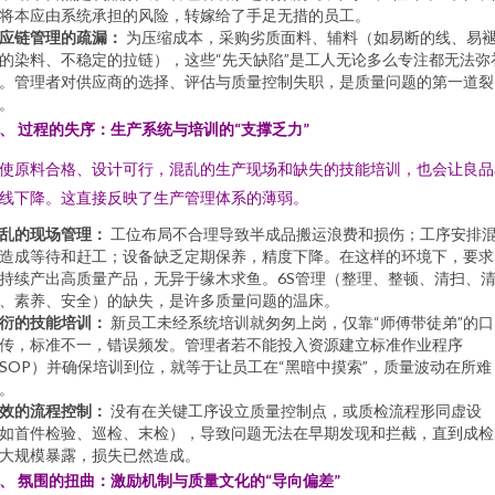
将本应由系统承担的风险，转嫁给了手足无措的员工。
应链管理的疏漏：
为压缩成本，采购劣质面料、辅料（如易断的线、易
的染料、不稳定的拉链），这些“先天缺陷”是工人无论多么专注都无法弥
。管理者对供应商的选择、评估与质量控制失职，是质量问题的第一道裂
。
、 过程的失序：生产系统与培训的“支撑乏力”
使原料合格、设计可行，混乱的生产现场和缺失的技能培训，也会让良品
线下降。这直接反映了生产管理体系的薄弱。
乱的现场管理：
工位布局不合理导致半成品搬运浪费和损伤；工序安排
造成等待和赶工；设备缺乏定期保养，精度下降。在这样的环境下，要求
持续产出高质量产品，无异于缘木求鱼。6S管理（整理、整顿、清扫、
、素养、安全）的缺失，是许多质量问题的温床。
衍的技能培训：
新员工未经系统培训就匆匆上岗，仅靠“师傅带徒弟”的口
传，标准不一，错误频发。管理者若不能投入资源建立标准作业程序
SOP）并确保培训到位，就等于让员工在“黑暗中摸索”，质量波动在所难
。
效的流程控制：
没有在关键工序设立质量控制点，或质检流程形同虚设
如首件检验、巡检、末检），导致问题无法在早期发现和拦截，直到成检
大规模暴露，损失已然造成。
、 氛围的扭曲：激励机制与质量文化的“导向偏差”