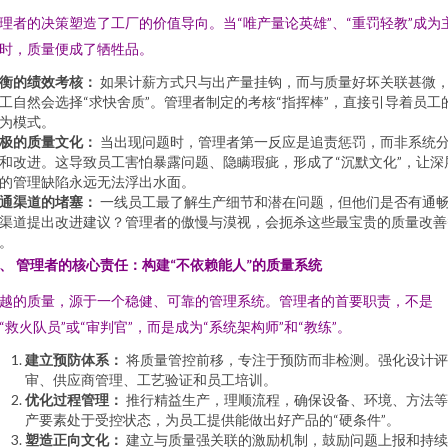
理者的决策塑造了工厂的价值导向。当“唯产量论英雄”、“重罚轻教”成为
时，质量便成了牺牲品。
衡的绩效考核：
如果计薪方式只与出产量挂钩，而与质量好坏关联甚微
工自然会选择“求快舍质”。管理者制定的考核“指挥棒”，直接引导着员工
为模式。
极的质量文化：
当出现问题时，管理者第一反应是追责惩罚，而非系统
和改进。这导致员工害怕暴露问题、隐瞒瑕疵，形成了“沉默文化”，让深
的管理缺陷永远无法浮出水面。
通渠道的堵塞：
一线员工最了解生产细节和潜在问题，但他们是否有通
渠道提出改进建议？管理者的傲慢与漠视，会扼杀这些最宝贵的质量改善
。
、 管理者的核心责任：构建“不依赖能人”的质量系统
越的质量，源于一个稳健、可靠的管理系统。管理者的首要职责，不是
“救火队员”或“审判官”，而是成为“系统架构师”和“教练”。
建立预防体系：
将质量管控前移，专注于预防而非检测。强化设计评
审、供应商管理、工艺验证和员工培训。
优化过程管理：
推行精益生产，理顺流程，确保设备、环境、方法等
产要素处于受控状态，为员工提供能做出好产品的“硬条件”。
塑造正向文化：
建立与质量强关联的激励机制，鼓励问题上报和持续