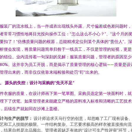
服装厂的流水线上，当一件成衣出现线头外露、尺寸偏差或色差问题时，
者常常习惯性地将目光投向操作工位：“怎么这么不小心？”、“这个月的
要扣了！”仿佛质量问题的根源，总能精准定位到某个具体的“责任人”。
析便会发现，将质量问题简单归咎于一线员工，不仅是管理的短视，更是
的错位。业内流传着一句深刻的见解：服装质量问题，管理者的原因至少
80%。这并非为员工开脱，而是揭示了质量管理的核心逻辑——质量是设
管理出来的，而非仅仅依靠末端检验和处罚“盯”出来的。
、 源头的失控：设计与采购的“先天不足”
件衣服的质量，在设计师画下第一笔草图、采购员选定第一块面料时，就
埋下了伏笔。如果管理者未能建立严格的原料准入标准和清晰的工艺技术
，后续生产就如同在沙滩上盖楼。
计与生产的脱节：
设计师追求天马行空的创意，却忽略了工厂现有设备
艺和工人技能的极限。一件结构复杂、工艺要求极高的样衣被直接推向流
，结果自然是次品频出。管理者若缺乏有效的“设计可生产性评审”环节，